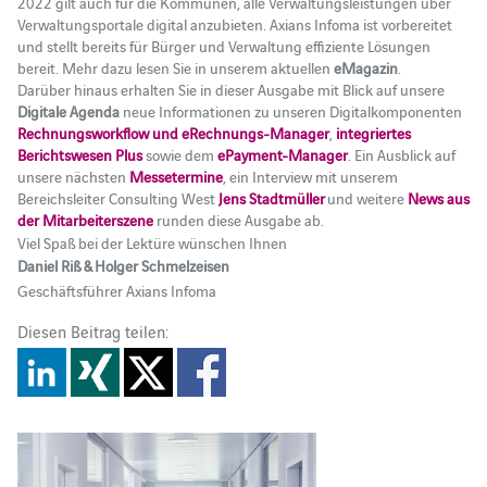
2022 gilt auch für die Kommunen, alle Verwaltungsleistungen über
Verwaltungsportale digital anzubieten. Axians Infoma ist vorbereitet
und stellt bereits für Bürger und Verwaltung effiziente Lösungen
bereit. Mehr dazu lesen Sie in unserem aktuellen
eMagazin
.
Darüber hinaus erhalten Sie in dieser Ausgabe mit Blick auf unsere
Digitale Agenda
neue Informationen zu unseren Digitalkomponenten
Rechnungsworkflow und eRechnungs-Manager
,
integriertes
Berichtswesen Plus
sowie dem
ePayment-Manager
. Ein Ausblick auf
unsere nächsten
Messetermine
, ein Interview mit unserem
Bereichsleiter Consulting West
Jens Stadtmüller
und weitere
News aus
der Mitarbeiterszene
runden diese Ausgabe ab.
Viel Spaß bei der Lektüre wünschen Ihnen
Daniel Riß & Holger Schmelzeisen
Geschäftsführer Axians Infoma
Diesen Beitrag teilen: