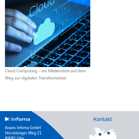
Cloud Computing – ein Meilenstein auf dem
Weg zur digitalen Transformation
Kontakt
Axians Infoma GmbH
Hörvelsinger Weg 21
89081 Ulm