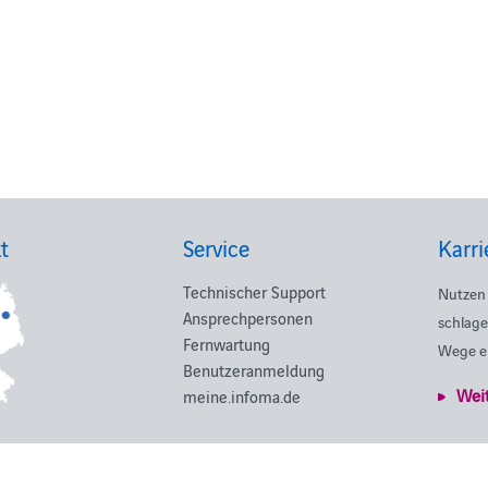
t
Service
Karri
Technischer Support
Nutzen 
Ansprechpersonen
schlage
Fernwartung
Wege e
Benutzeranmeldung
Wei
meine.infoma.de