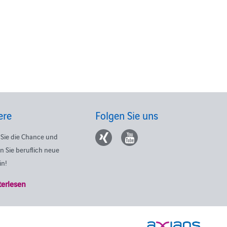
ere
Folgen Sie uns
Sie die Chance und
n Sie beruflich neue
in!
terlesen