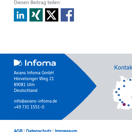
Diesen Beitrag teilen:
Kontak
Axians Infoma GmbH
Hörvelsinger Weg 21
89081 Ulm
Deutschland
info@axians-infoma.de
+49 731 1551-0
AGB
|
Datenschutz
|
Impressum