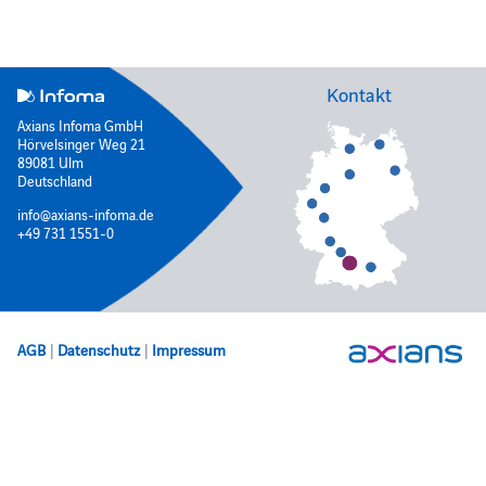
Kontakt
Axians Infoma GmbH
Hörvelsinger Weg 21
89081 Ulm
Deutschland
info@axians-infoma.de
+49 731 1551-0
AGB
|
Datenschutz
|
Impressum