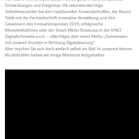
Entwicklungen und Ereignisse. Ob rekordverdächtige
Teilnehmerzahlen bei den traditionellen Anwendertreffen, der Round
Table mit der Fachzeitschrift innovative Verwaltung und den
Gewinnern des Innovationspreises 2019, erfolgreiche
Messeteilnahmen oder der Smart Meter Showcase in der VINCI
Digitalschmiede u.v.m. – alles folgte dem einen Motto „Gemeinsam
mit unseren Kunden in Richtung Digitalisierung“.
Aber machen Sie sich doch einfach selbst ein Bild: In unserem kleinen
Rückblickfilm haben wir einige Momente festgehalten: